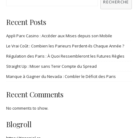
RECHERCHE
Recent Posts
Appli Parx Casino : Accéder aux Mises depuis son Mobile
Le Vrai Coût : Combien les Parieurs Perdent-ils Chaque Année ?
Régulation des Paris : À Quoi Ressembleront les Futures Règles
Straight Up : Miser sans Tenir Compte du Spread
Manque à Gagner du Nevada : Combler le Déficit des Paris
Recent Comments
No comments to show.
Blogroll
https://tippspiel.cc