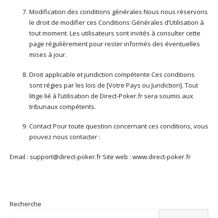
Modification des conditions générales Nous nous réservons
le droit de modifier ces Conditions Générales d’Utilisation à
tout moment. Les utilisateurs sont invités à consulter cette
page régulièrement pour rester informés des éventuelles
mises à jour.
Droit applicable et juridiction compétente Ces conditions
sont régies par les lois de [Votre Pays ou Juridiction]. Tout
litige lié à l’utilisation de Direct-Poker.fr sera soumis aux
tribunaux compétents.
Contact Pour toute question concernant ces conditions, vous
pouvez nous contacter :
Email :
support@direct-poker.fr
Site web : www.direct-poker.fr
Recherche