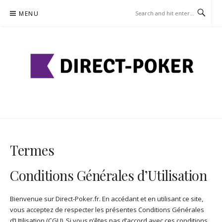
Skip
MENU
to
content
DIRECT-POKER.FR – BETTING
TUTORIALS
Termes
Conditions Générales d’Utilisation
Bienvenue sur Direct-Poker.fr. En accédant et en utilisant ce site,
vous acceptez de respecter les présentes Conditions Générales
d’Utilisation (CGU). Si vous n’êtes pas d’accord avec ces conditions,