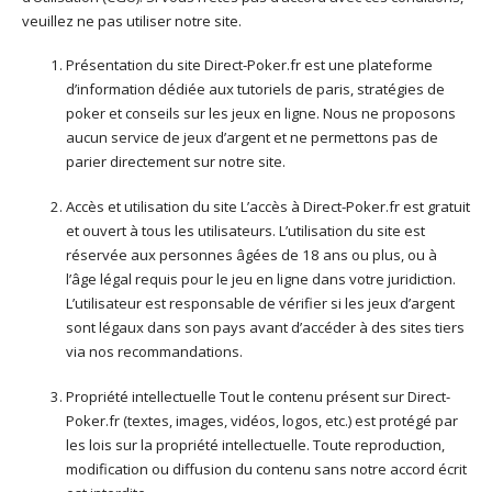
veuillez ne pas utiliser notre site.
Présentation du site Direct-Poker.fr est une plateforme
d’information dédiée aux tutoriels de paris, stratégies de
poker et conseils sur les jeux en ligne. Nous ne proposons
aucun service de jeux d’argent et ne permettons pas de
parier directement sur notre site.
Accès et utilisation du site L’accès à Direct-Poker.fr est gratuit
et ouvert à tous les utilisateurs. L’utilisation du site est
réservée aux personnes âgées de 18 ans ou plus, ou à
l’âge légal requis pour le jeu en ligne dans votre juridiction.
L’utilisateur est responsable de vérifier si les jeux d’argent
sont légaux dans son pays avant d’accéder à des sites tiers
via nos recommandations.
Propriété intellectuelle Tout le contenu présent sur Direct-
Poker.fr (textes, images, vidéos, logos, etc.) est protégé par
les lois sur la propriété intellectuelle. Toute reproduction,
modification ou diffusion du contenu sans notre accord écrit