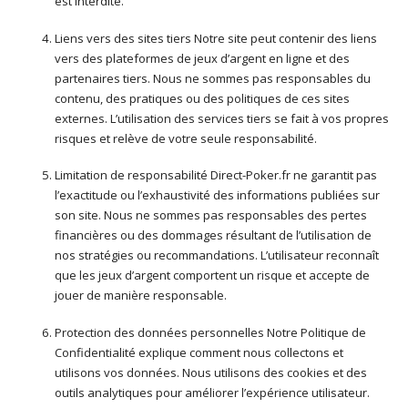
est interdite.
Liens vers des sites tiers Notre site peut contenir des liens
vers des plateformes de jeux d’argent en ligne et des
partenaires tiers. Nous ne sommes pas responsables du
contenu, des pratiques ou des politiques de ces sites
externes. L’utilisation des services tiers se fait à vos propres
risques et relève de votre seule responsabilité.
Limitation de responsabilité Direct-Poker.fr ne garantit pas
l’exactitude ou l’exhaustivité des informations publiées sur
son site. Nous ne sommes pas responsables des pertes
financières ou des dommages résultant de l’utilisation de
nos stratégies ou recommandations. L’utilisateur reconnaît
que les jeux d’argent comportent un risque et accepte de
jouer de manière responsable.
Protection des données personnelles Notre Politique de
Confidentialité explique comment nous collectons et
utilisons vos données. Nous utilisons des cookies et des
outils analytiques pour améliorer l’expérience utilisateur.