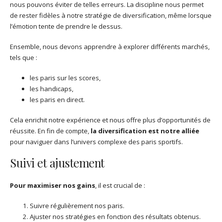
nous pouvons éviter de telles erreurs. La discipline nous permet
de rester fidèles à notre stratégie de diversification, même lorsque
l’émotion tente de prendre le dessus.
Ensemble, nous devons apprendre à explorer différents marchés,
tels que :
les paris sur les scores,
les handicaps,
les paris en direct.
Cela enrichit notre expérience et nous offre plus d’opportunités de
réussite. En fin de compte,
la diversification est notre alliée
pour naviguer dans l’univers complexe des paris sportifs.
Suivi et ajustement
Pour maximiser nos gains
, il est crucial de :
Suivre régulièrement nos paris.
Ajuster nos stratégies en fonction des résultats obtenus.