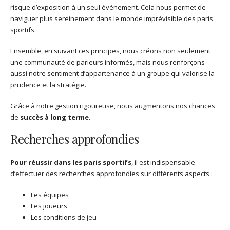
risque d’exposition à un seul événement. Cela nous permet de
naviguer plus sereinement dans le monde imprévisible des paris
sportifs.
Ensemble, en suivant ces principes, nous créons non seulement
une communauté de parieurs informés, mais nous renforçons
aussi notre sentiment d’appartenance à un groupe qui valorise la
prudence et la stratégie.
Grâce à notre gestion rigoureuse, nous augmentons nos chances
de
succès à long terme
.
Recherches approfondies
Pour réussir dans les paris sportifs
, il est indispensable
d’effectuer des recherches approfondies sur différents aspects :
Les équipes
Les joueurs
Les conditions de jeu