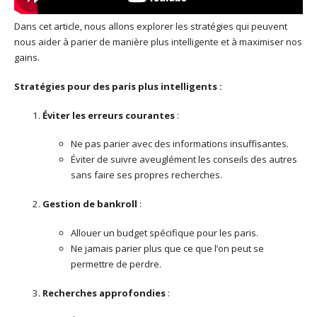
Dans cet article, nous allons explorer les stratégies qui peuvent
nous aider à parier de manière plus intelligente et à maximiser nos
gains.
Stratégies pour des paris plus intelligents :
Éviter les erreurs courantes
:
Ne pas parier avec des informations insuffisantes.
Éviter de suivre aveuglément les conseils des autres
sans faire ses propres recherches.
Gestion de bankroll
:
Allouer un budget spécifique pour les paris.
Ne jamais parier plus que ce que l’on peut se
permettre de perdre.
Recherches approfondies
: