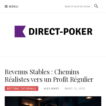
Skip
MENU
to
content
DIRECT-POKER.FR – BETTING
TUTORIALS
Revenus Stables : Chemins
Réalistes vers un Profit Régulier
BETTING TUTORIALS
ALEX MARY
MARS 13, 2025