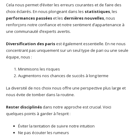
Cela nous permet d’éviter les erreurs courantes et de faire des
choix éclairés. En nous plongeant dans les
statistiques
, les
performances passées
et les
dernières nouvelles
, nous
renforçons notre confiance et notre sentiment d’appartenance à
une communauté d’experts avertis.
Diversification des paris
est également essentielle. En ne nous
concentrant pas uniquement sur un seul type de pari ou une seule
équipe, nous :
Minimisons les risques
Augmentons nos chances de succès à long terme
La diversité de nos choix nous offre une perspective plus large et
nous évite de tomber dans la routine.
Rester disciplinés
dans notre approche est crucial. Voici
quelques points à garder à l’esprit :
Éviter la tentation de suivre notre intuition
Ne pas écouter les rumeurs