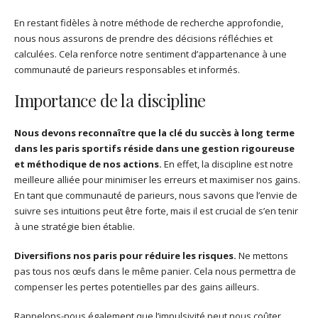
En restant fidèles à notre méthode de recherche approfondie,
nous nous assurons de prendre des décisions réfléchies et
calculées. Cela renforce notre sentiment d’appartenance à une
communauté de parieurs responsables et informés.
Importance de la discipline
Nous devons reconnaître que la clé du succès à long terme
dans les paris sportifs réside dans une gestion rigoureuse
et méthodique de nos actions.
En effet, la discipline est notre
meilleure alliée pour minimiser les erreurs et maximiser nos gains.
En tant que communauté de parieurs, nous savons que l’envie de
suivre ses intuitions peut être forte, mais il est crucial de s’en tenir
à une stratégie bien établie.
Diversifions nos paris pour réduire les risques.
Ne mettons
pas tous nos œufs dans le même panier. Cela nous permettra de
compenser les pertes potentielles par des gains ailleurs.
Rappelons-nous également que l’impulsivité peut nous coûter