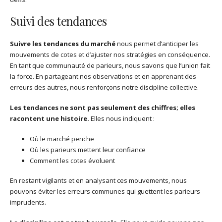
Suivi des tendances
Suivre les tendances du marché
nous permet d’anticiper les
mouvements de cotes et d’ajuster nos stratégies en conséquence.
En tant que communauté de parieurs, nous savons que l’union fait
la force. En partageant nos observations et en apprenant des
erreurs des autres, nous renforçons notre discipline collective.
Les tendances ne sont pas seulement des chiffres; elles
racontent une histoire.
Elles nous indiquent :
Où le marché penche
Où les parieurs mettent leur confiance
Comment les cotes évoluent
En restant vigilants et en analysant ces mouvements, nous
pouvons éviter les erreurs communes qui guettent les parieurs
imprudents.