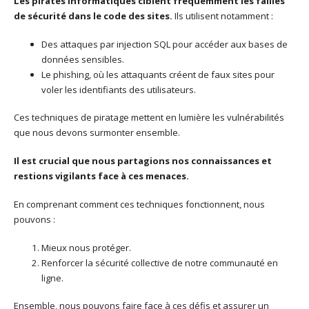
Les pirates informatiques ciblent fréquemment les failles
de sécurité dans le code des sites.
Ils utilisent notamment :
Des attaques par injection SQL pour accéder aux bases de
données sensibles.
Le phishing, où les attaquants créent de faux sites pour
voler les identifiants des utilisateurs.
Ces techniques de piratage mettent en lumière les vulnérabilités
que nous devons surmonter ensemble.
Il est crucial que nous partagions nos connaissances et
restions vigilants face à ces menaces.
En comprenant comment ces techniques fonctionnent, nous
pouvons :
Mieux nous protéger.
Renforcer la sécurité collective de notre communauté en
ligne.
Ensemble, nous pouvons faire face à ces défis et assurer un