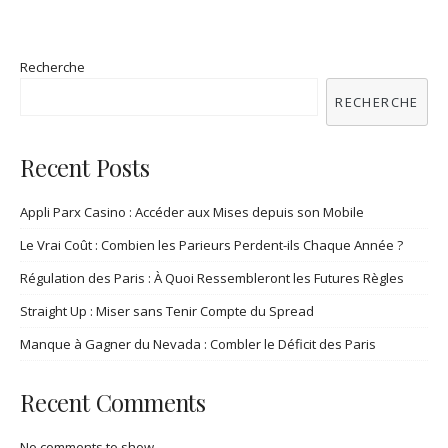
Recherche
RECHERCHE
Recent Posts
Appli Parx Casino : Accéder aux Mises depuis son Mobile
Le Vrai Coût : Combien les Parieurs Perdent-ils Chaque Année ?
Régulation des Paris : À Quoi Ressembleront les Futures Règles
Straight Up : Miser sans Tenir Compte du Spread
Manque à Gagner du Nevada : Combler le Déficit des Paris
Recent Comments
No comments to show.