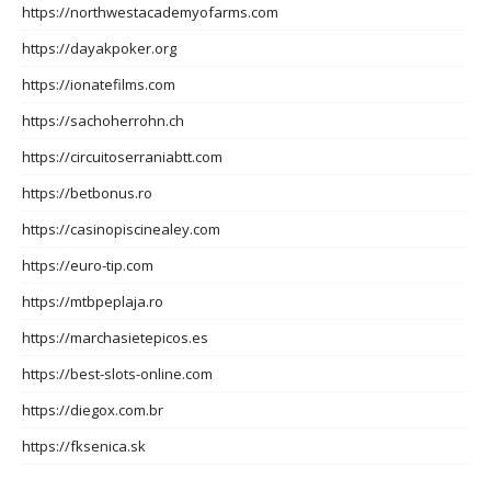
https://northwestacademyofarms.com
https://dayakpoker.org
https://ionatefilms.com
https://sachoherrohn.ch
https://circuitoserraniabtt.com
https://betbonus.ro
https://casinopiscinealey.com
https://euro-tip.com
https://mtbpeplaja.ro
https://marchasietepicos.es
https://best-slots-online.com
https://diegox.com.br
https://fksenica.sk