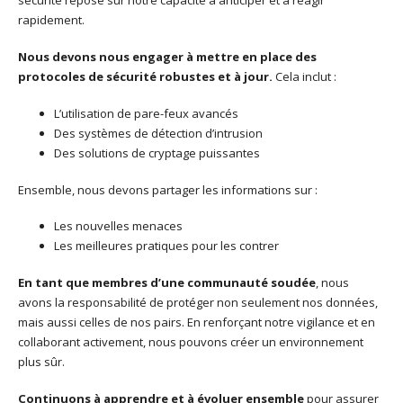
sécurité repose sur notre capacité à anticiper et à réagir
rapidement.
Nous devons nous engager à mettre en place des
protocoles de sécurité robustes et à jour.
Cela inclut :
L’utilisation de pare-feux avancés
Des systèmes de détection d’intrusion
Des solutions de cryptage puissantes
Ensemble, nous devons partager les informations sur :
Les nouvelles menaces
Les meilleures pratiques pour les contrer
En tant que membres d’une communauté soudée
, nous
avons la responsabilité de protéger non seulement nos données,
mais aussi celles de nos pairs. En renforçant notre vigilance et en
collaborant activement, nous pouvons créer un environnement
plus sûr.
Continuons à apprendre et à évoluer ensemble
pour assurer