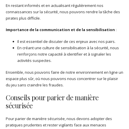
En restant informés et en actualisant régulièrement nos
connaissances sur la sécurité, nous pouvons rendre la tâche des
pirates plus difficile.
Importance de la communication et de la sensibilisation
:
Il est essentiel de discuter de ces enjeux avec nos pairs.
En créant une culture de sensibilisation à la sécurité, nous
renforçons notre capacité à identifier et à signaler les
activités suspectes.
Ensemble, nous pouvons faire de notre environnement en ligne un
espace plus sûr, où nous pouvons nous concentrer sur le plaisir
du jeu sans craindre les fraudes.
Conseils pour parier de manière
sécurisée
Pour parier de manière sécurisée, nous devons adopter des
pratiques prudentes et rester vigilants face aux menaces