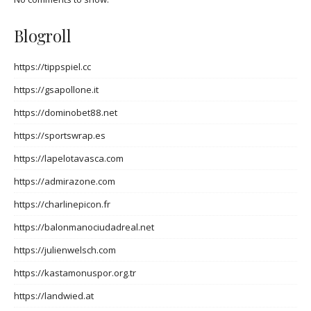
Blogroll
https://tippspiel.cc
https://gsapollone.it
https://dominobet88.net
https://sportswrap.es
https://lapelotavasca.com
https://admirazone.com
https://charlinepicon.fr
https://balonmanociudadreal.net
https://julienwelsch.com
https://kastamonuspor.org.tr
https://landwied.at