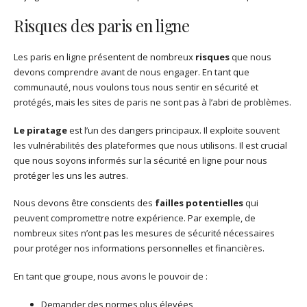
Risques des paris en ligne
Les paris en ligne présentent de nombreux
risques
que nous
devons comprendre avant de nous engager. En tant que
communauté, nous voulons tous nous sentir en sécurité et
protégés, mais les sites de paris ne sont pas à l’abri de problèmes.
Le piratage
est l’un des dangers principaux. Il exploite souvent
les vulnérabilités des plateformes que nous utilisons. Il est crucial
que nous soyons informés sur la sécurité en ligne pour nous
protéger les uns les autres.
Nous devons être conscients des
failles potentielles
qui
peuvent compromettre notre expérience. Par exemple, de
nombreux sites n’ont pas les mesures de sécurité nécessaires
pour protéger nos informations personnelles et financières.
En tant que groupe, nous avons le pouvoir de :
Demander des normes plus élevées