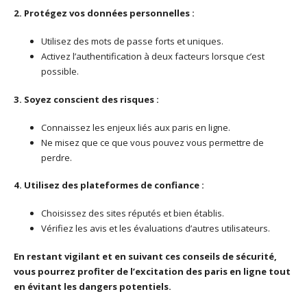
2. Protégez vos données personnelles :
Utilisez des mots de passe forts et uniques.
Activez l’authentification à deux facteurs lorsque c’est
possible.
3. Soyez conscient des risques :
Connaissez les enjeux liés aux paris en ligne.
Ne misez que ce que vous pouvez vous permettre de
perdre.
4. Utilisez des plateformes de confiance :
Choisissez des sites réputés et bien établis.
Vérifiez les avis et les évaluations d’autres utilisateurs.
En restant vigilant et en suivant ces conseils de sécurité,
vous pourrez profiter de l’excitation des paris en ligne tout
en évitant les dangers potentiels.