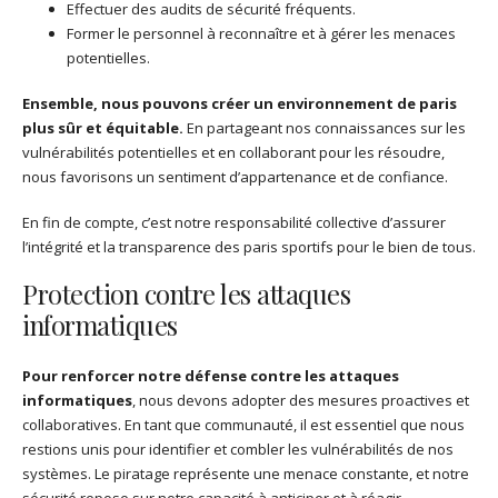
Effectuer des audits de sécurité fréquents.
Former le personnel à reconnaître et à gérer les menaces
potentielles.
Ensemble, nous pouvons créer un environnement de paris
plus sûr et équitable.
En partageant nos connaissances sur les
vulnérabilités potentielles et en collaborant pour les résoudre,
nous favorisons un sentiment d’appartenance et de confiance.
En fin de compte, c’est notre responsabilité collective d’assurer
l’intégrité et la transparence des paris sportifs pour le bien de tous.
Protection contre les attaques
informatiques
Pour renforcer notre défense contre les attaques
informatiques
, nous devons adopter des mesures proactives et
collaboratives. En tant que communauté, il est essentiel que nous
restions unis pour identifier et combler les vulnérabilités de nos
systèmes. Le piratage représente une menace constante, et notre