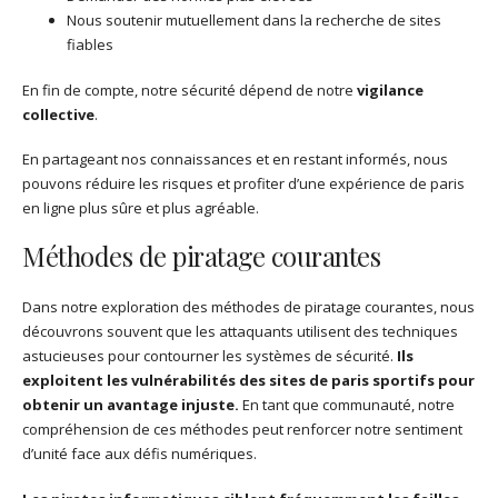
Nous soutenir mutuellement dans la recherche de sites
fiables
En fin de compte, notre sécurité dépend de notre
vigilance
collective
.
En partageant nos connaissances et en restant informés, nous
pouvons réduire les risques et profiter d’une expérience de paris
en ligne plus sûre et plus agréable.
Méthodes de piratage courantes
Dans notre exploration des méthodes de piratage courantes, nous
découvrons souvent que les attaquants utilisent des techniques
astucieuses pour contourner les systèmes de sécurité.
Ils
exploitent les vulnérabilités des sites de paris sportifs pour
obtenir un avantage injuste.
En tant que communauté, notre
compréhension de ces méthodes peut renforcer notre sentiment
d’unité face aux défis numériques.