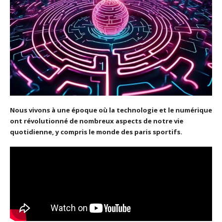
Nous vivons à une époque où la technologie et le numérique
ont révolutionné de nombreux aspects de notre vie
quotidienne, y compris le monde des paris sportifs.