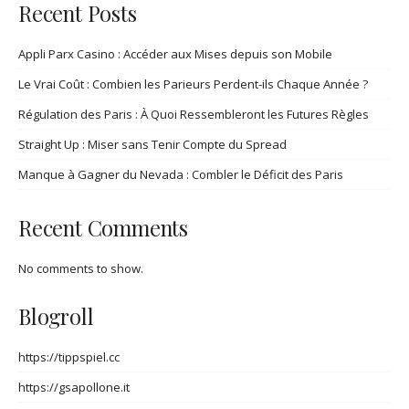
Recent Posts
Appli Parx Casino : Accéder aux Mises depuis son Mobile
Le Vrai Coût : Combien les Parieurs Perdent-ils Chaque Année ?
Régulation des Paris : À Quoi Ressembleront les Futures Règles
Straight Up : Miser sans Tenir Compte du Spread
Manque à Gagner du Nevada : Combler le Déficit des Paris
Recent Comments
No comments to show.
Blogroll
https://tippspiel.cc
https://gsapollone.it