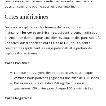
communauté des parieurs avertis, partageant ensemble une
passion commune pour le sport et le pari intelligent.
Cotes américaines
Dans notre exploration des formats de cotes, nous abordons
maintenant
les cotes américaines
, qui sont largement utilisées
en Amérique du Nord pour simplifier l’évaluation des paris sportifs.
Ces cotes, aussi appelées
cotes à base 100
, nous aident à
comprendre rapidement les gains potentiels et la probabilité
implicite d’un événement.
Cotes Positives
:
Lorsque nous voyons des cotes positives, cela indique
combien nous pouvons gagner sur une mise de 100 unités.
Par exemple, une cote de +150 signifie que nous
gagnerions 150 unités pour chaque 100 unités misées.
Cotes Négatives
: