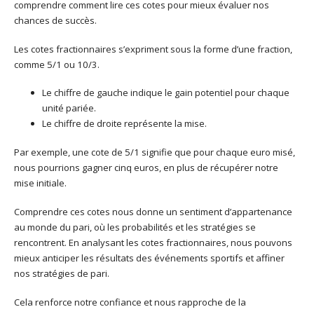
comprendre comment lire ces cotes pour mieux évaluer nos
chances de succès.
Les cotes fractionnaires s’expriment sous la forme d’une fraction,
comme 5/1 ou 10/3.
Le chiffre de gauche indique le gain potentiel pour chaque
unité pariée.
Le chiffre de droite représente la mise.
Par exemple, une cote de 5/1 signifie que pour chaque euro misé,
nous pourrions gagner cinq euros, en plus de récupérer notre
mise initiale.
Comprendre ces cotes nous donne un sentiment d’appartenance
au monde du pari, où les probabilités et les stratégies se
rencontrent. En analysant les cotes fractionnaires, nous pouvons
mieux anticiper les résultats des événements sportifs et affiner
nos stratégies de pari.
Cela renforce notre confiance et nous rapproche de la