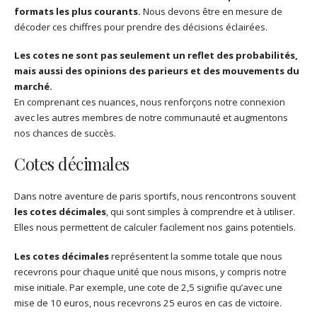
formats les plus courants.
Nous devons être en mesure de
décoder ces chiffres pour prendre des décisions éclairées.
Les cotes ne sont pas seulement un reflet des probabilités,
mais aussi des opinions des parieurs et des mouvements du
marché.
En comprenant ces nuances, nous renforçons notre connexion
avec les autres membres de notre communauté et augmentons
nos chances de succès.
Cotes décimales
Dans notre aventure de paris sportifs, nous rencontrons souvent
les cotes décimales
, qui sont simples à comprendre et à utiliser.
Elles nous permettent de calculer facilement nos gains potentiels.
Les cotes décimales
représentent la somme totale que nous
recevrons pour chaque unité que nous misons, y compris notre
mise initiale. Par exemple, une cote de 2,5 signifie qu’avec une
mise de 10 euros, nous recevrons 25 euros en cas de victoire.