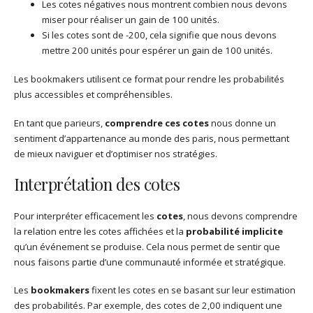
Les cotes négatives nous montrent combien nous devons
miser pour réaliser un gain de 100 unités.
Si les cotes sont de -200, cela signifie que nous devons
mettre 200 unités pour espérer un gain de 100 unités.
Les bookmakers utilisent ce format pour rendre les probabilités
plus accessibles et compréhensibles.
En tant que parieurs,
comprendre ces cotes
nous donne un
sentiment d’appartenance au monde des paris, nous permettant
de mieux naviguer et d’optimiser nos stratégies.
Interprétation des cotes
Pour interpréter efficacement les
cotes
, nous devons comprendre
la relation entre les cotes affichées et la
probabilité implicite
qu’un événement se produise. Cela nous permet de sentir que
nous faisons partie d’une communauté informée et stratégique.
Les
bookmakers
fixent les cotes en se basant sur leur estimation
des probabilités. Par exemple, des cotes de 2,00 indiquent une