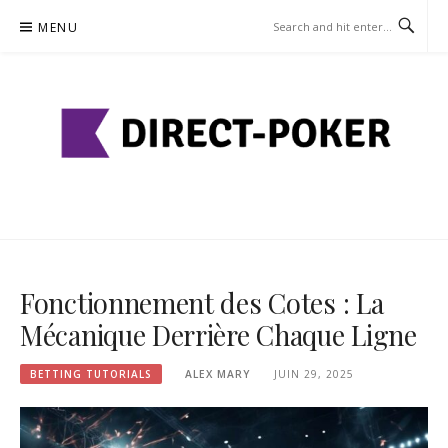
Skip
MENU
to
content
DIRECT-POKER.FR – BETTING
TUTORIALS
Fonctionnement des Cotes : La
Mécanique Derrière Chaque Ligne
BETTING TUTORIALS
ALEX MARY
JUIN 29, 2025