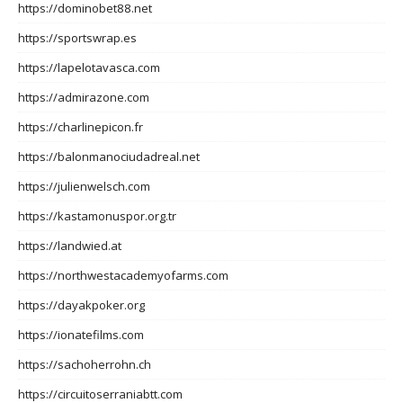
https://dominobet88.net
https://sportswrap.es
https://lapelotavasca.com
https://admirazone.com
https://charlinepicon.fr
https://balonmanociudadreal.net
https://julienwelsch.com
https://kastamonuspor.org.tr
https://landwied.at
https://northwestacademyofarms.com
https://dayakpoker.org
https://ionatefilms.com
https://sachoherrohn.ch
https://circuitoserraniabtt.com